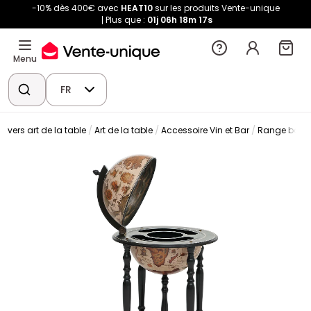
-10% dès 400€ avec
HEAT10
sur les produits Vente-unique
Plus que :
01j
06h
18m
17s
Menu
FR
nivers art de la table
Art de la table
Accessoire Vin et Bar
Range boutei