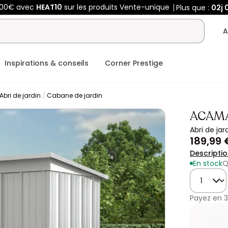
400€ avec
HEAT10
sur les produits Vente-unique
Plus que :
02j
0
A
Inspirations & conseils
Corner Prestige
Abri de jardin
Cabane de jardin
ACAM
Abri de ja
189,99 
Descripti
En stock
Q
Quantité
Payez en
3