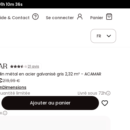
1h
10m
34s
ide & Contact
Se connecter
Panier
FR
AR
21 avis
rdin métal en acier galvanisé gris 2,32 m² - ACAMAR
€
219,99 €
on
Dimensions
uantité limitée
Livré sous 72h
Ajouter au panier
x.