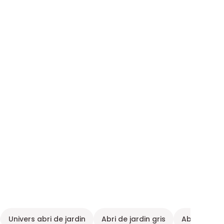
Univers abri de jardin
Abri de jardin gris
Abri de jard