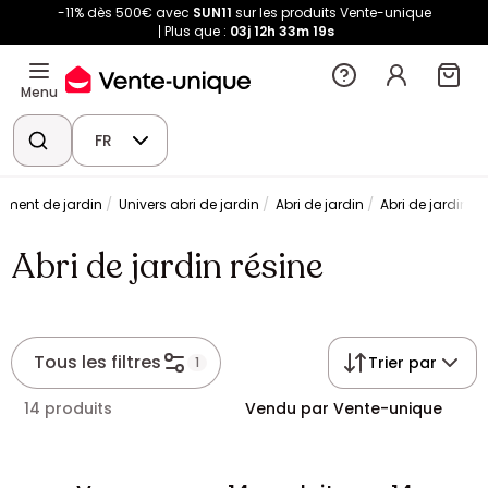
-11% dès 500€ avec
SUN11
sur les produits Vente-unique
Plus que :
03j
12h
33m
18s
Menu
FR
ment de jardin
Univers abri de jardin
Abri de jardin
Abri de jardin ré
Abri de jardin résine
Tous les filtres
Trier par
1
14 produits
Vendu par Vente-unique