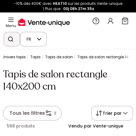
-10% dès 400€ avec
HEAT10
sur les produits Vente-unique
Plus que :
00j
08h
27m
35s
Menu
FR
Univers tapis
Tapis
Tapis de salon
Tapis de salon rectangle 140x
Tapis de salon rectangle
140x200 cm
Tous les filtres
Trier par
2
598 produits
Vendu par Vente-unique