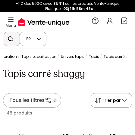
-11% dès 500€ avec
SUN11
sur les produits Vente-unique
Plus que :
03j
11h
58m
49s
Menu
FR
écoration
Tapis et paillasson
Univers tapis
Tapis
Tapis carré sha
Tapis carré shaggy
Tous les filtres
Trier par
2
45 produits