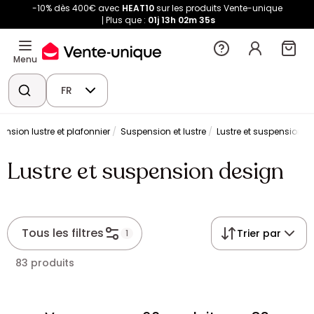
-10% dès 400€ avec
HEAT10
sur les produits Vente-unique
Plus que :
01j
13h
02m
35s
Menu
FR
ension lustre et plafonnier
Suspension et lustre
Lustre et suspension d
Lustre et suspension design
Tous les filtres
Trier par
1
83 produits