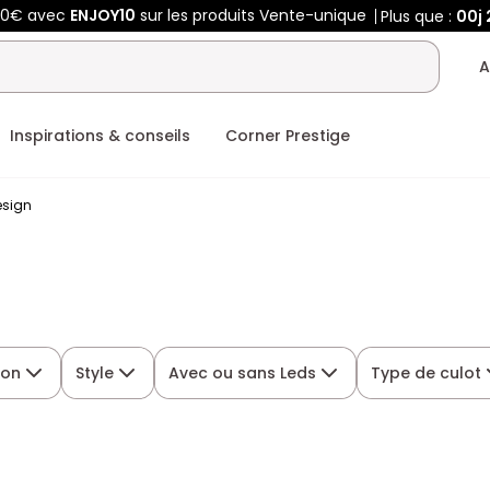
50€ avec
ENJOY10
sur les produits Vente-unique
Plus que :
00j
A
Inspirations & conseils
Corner Prestige
esign
tion
Style
Avec ou sans Leds
Type de culot