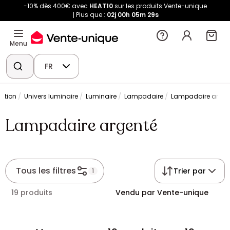
-10% dès 400€ avec
HEAT10
sur les produits Vente-unique
Plus que :
02j
00h
05m
29s
Menu
FR
ation
Univers luminaire
Luminaire
Lampadaire
Lampadaire argen
Lampadaire argenté
Tous les filtres
Trier par
1
19 produits
Vendu par Vente-unique