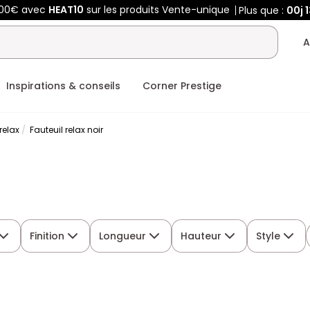
400€ avec
HEAT10
sur les produits Vente-unique
Plus que :
00j
A
Inspirations & conseils
Corner Prestige
relax
Fauteuil relax noir
Finition
Longueur
Hauteur
Style