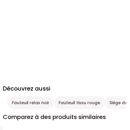
Découvrez aussi
Fauteuil relax noir
Fauteuil tissu rouge
Siège de 
Comparez à des produits similaires