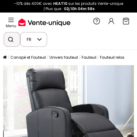
-10% dès 400€ avec
HEAT10
sur les produits Vente-unique
Plus que :
02j
10h
04m
58s
Menu
FR
Canapé et Fauteuil
Univers fauteuil
Fauteuil
Fauteuil relax