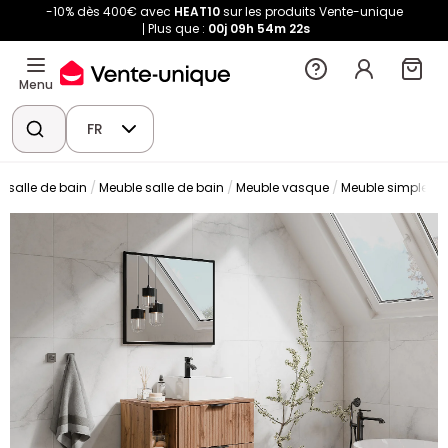
-10% dès 400€ avec
HEAT10
sur les produits Vente-unique
Plus que :
00j
09h
54m
21s
Menu
FR
 salle de bain
Meuble salle de bain
Meuble vasque
Meuble simple v