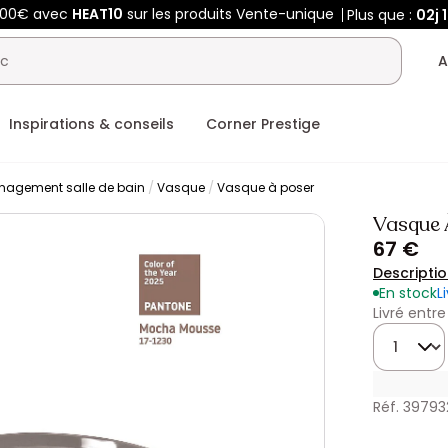
400€ avec
HEAT10
sur les produits Vente-unique
Plus que :
02j
A
Inspirations & conseils
Corner Prestige
agement salle de bain
Vasque
Vasque à poser
Vasque 
67 €
Descripti
En stock
L
Livré entre
Quantité
Réf. 39793