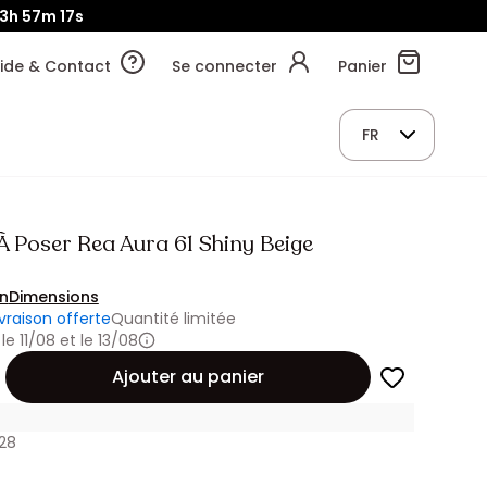
13h
57m
17s
ide & Contact
Se connecter
Panier
FR
À Poser Rea Aura 61 Shiny Beige
on
Dimensions
ivraison offerte
Quantité limitée
 le 11/08 et le 13/08
Ajouter au panier
28