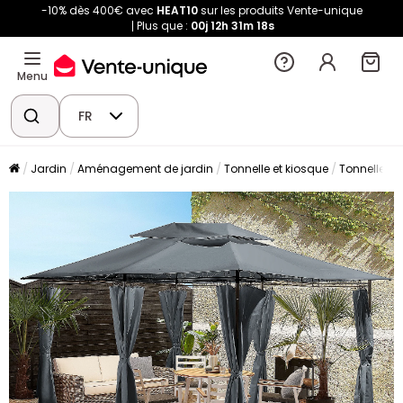
-10% dès 400€ avec
HEAT10
sur les produits Vente-unique
Plus que :
00j
12h
31m
18s
Menu
FR
Jardin
Aménagement de jardin
Tonnelle et kiosque
Tonnelle