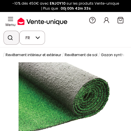
-10% dès 450€ avec
ENJOY10
sur les produits Vente-unique
Plus que :
00j
00h
42m
33s
Menu
FR
ge
Revêtement intérieur et extérieur
Revêtement de sol
Gazon synthétiq