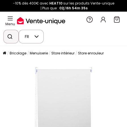
-10% dès 400€ avec
HEAT10
sur les produits Vente-unique
Plus que :
02j
16h
54m
35s
Menu
FR
Bricolage
Menuiserie
Store intérieur
Store enrouleur