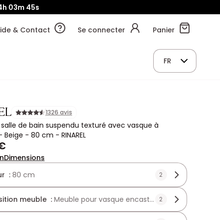
4h
03m
43s
ide & Contact
Se connecter
Panier
FR
EL
1326 avis
salle de bain suspendu texturé avec vasque à
- Beige - 80 cm - RINAREL
 €
on
Dimensions
r :
80 cm
2
ition meuble :
Meuble pour vasque encastrée
2