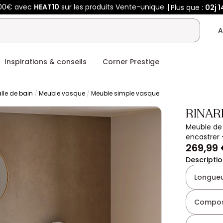
400€ avec
HEAT10
sur les produits Vente-unique
Plus que :
02j
1
A
Inspirations & conseils
Corner Prestige
lle de bain
Meuble vasque
Meuble simple vasque
RINAR
Meuble de 
encastrer 
269,99
Descripti
Longueu
Compos