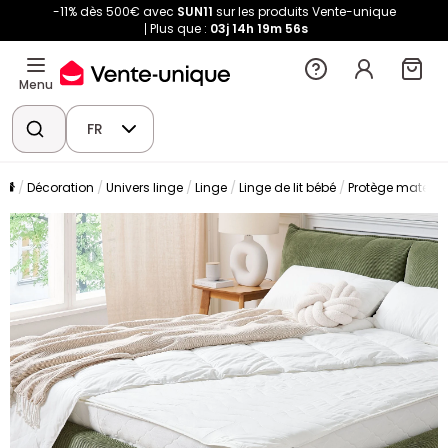
-11% dès 500€ avec
SUN11
sur les produits Vente-unique
Plus que :
03j
14h
19m
55s
Menu
FR
Décoration
Univers linge
Linge
Linge de lit bébé
Protège matelas