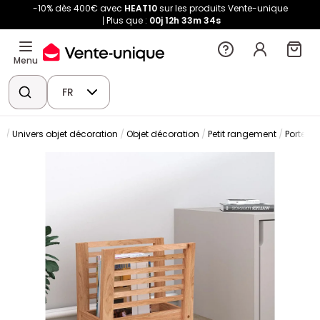
-10% dès 400€ avec
HEAT10
sur les produits Vente-unique
Plus que :
00j
12h
33m
34s
Menu
FR
n
Univers objet décoration
Objet décoration
Petit rangement
Porte re