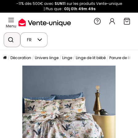
-11% dès 500€ avec
SUN11
sur les produits Vente-unique
Plus que :
03j
01h
49m
48s
Menu
FR
Décoration
Univers linge
Linge
Linge de lit bébé
Parure de lit