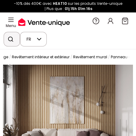
-10% dès 400€ avec
HEAT10
sur les produits Vente-unique
Plus que :
01j
15h
01m
14s
Menu
FR
olage
Revêtement intérieur et extérieur
Revêtement mural
Panneau mur