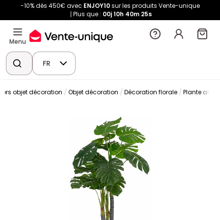
-10% dès 450€ avec
ENJOY10
sur les produits Vente-unique
Plus que :
00j
10h
40m
24s
Menu
FR
vers objet décoration
Objet décoration
Décoration florale
Plante artific