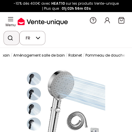
-10% dès 400€ avec
HEAT10
sur les produits Vente-unique
Plus que :
01j
02h
56m
02s
Menu
FR
 bain
Aménagement salle de bain
Robinet
Pommeau de douche et d