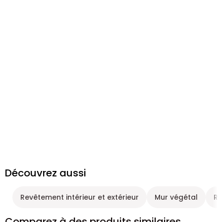
Découvrez aussi
Revêtement intérieur et extérieur
Mur végétal
Re
Comparez à des produits similaires