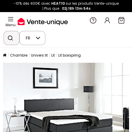
-10% dès 400€ avec
HEAT10
sur les produits Vente-unique
Plus que :
02j
18h
13m
54s
Menu
FR
Chambre
Univers lit
Lit
Lit boxspring