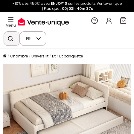
-10% dès 450€ avec
ENJOY10
sur les produits Vente-unique
Plus que :
00j
03h
40m
37s
Menu
FR
Chambre
Univers lit
Lit
Lit banquette