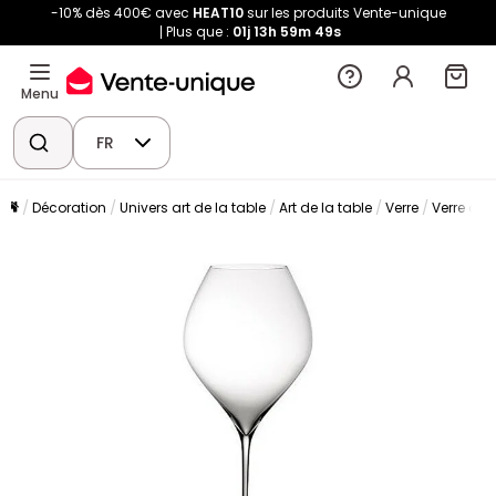
-10% dès 400€ avec
HEAT10
sur les produits Vente-unique
Plus que :
01j
13h
59m
47s
Menu
FR
Décoration
Univers art de la table
Art de la table
Verre
Verre à vi