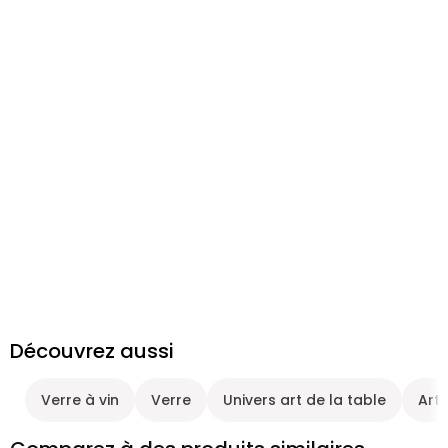
Découvrez aussi
Verre à vin
Verre
Univers art de la table
Art 