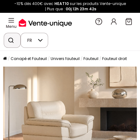
-10% dès 400€ avec
HEAT10
sur les produits Vente-unique
Plus que :
00j
12h
23m
42s
Menu
FR
Canapé et Fauteuil
Univers fauteuil
Fauteuil
Fauteuil droit