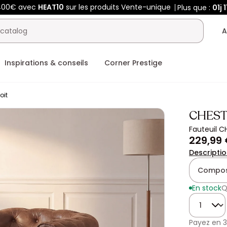
 400€ avec
HEAT10
sur les produits Vente-unique
Plus que :
01j
1
A
Inspirations & conseils
Corner Prestige
oit
CHEST
Fauteuil CH
229,99
Descripti
Composi
En stock
Q
Quantité
Payez en
3