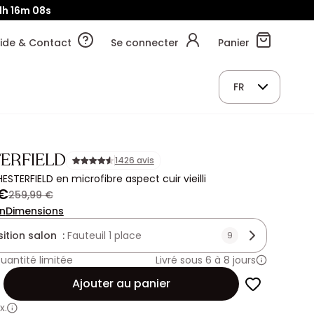
1h
16m
06s
ide & Contact
Se connecter
Panier
FR
ERFIELD
1426 avis
ESTERFIELD en microfibre aspect cuir vieilli
 €
259,99 €
on
Dimensions
tion salon :
Fauteuil 1 place
9
uantité limitée
Livré sous 6 à 8 jours
Ajouter au panier
x.