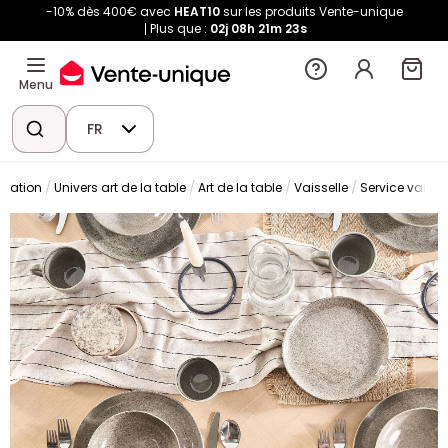
-10% dès 400€ avec
HEAT10
sur les produits Vente-unique
Plus que :
02j
08h
21m
22s
Menu
FR
oration
Univers art de la table
Art de la table
Vaisselle
Service vaisse