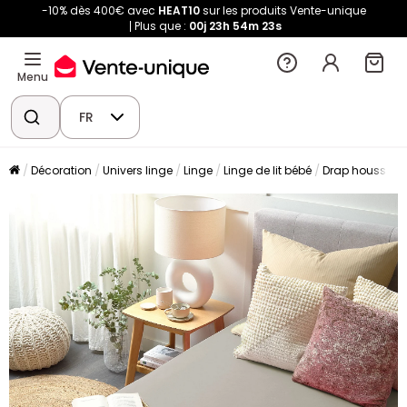
-10% dès 400€ avec
HEAT10
sur les produits Vente-unique
Plus que :
00j
23h
54m
22s
Menu
FR
Décoration
Univers linge
Linge
Linge de lit bébé
Drap housse