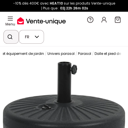
-10% dès 400€ avec
HEAT10
sur les produits Vente-unique
Plus que :
02j
22h
26m
01s
Menu
FR
e et équipement de jardin
Univers parasol
Parasol
Dalle et pied de pa