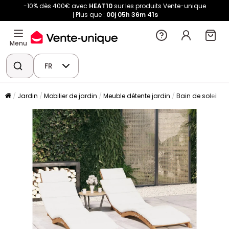
-10% dès 400€ avec
HEAT10
sur les produits Vente-unique
Plus que :
00j
05h
36m
40s
Menu
FR
Jardin
Mobilier de jardin
Meuble détente jardin
Bain de soleil