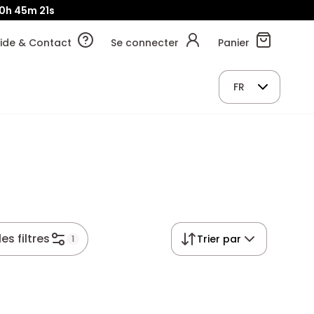
0h
45m
20s
ide & Contact
Se connecter
Panier
FR
es filtres
Trier par
1