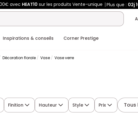
400€ avec
HEAT10
sur les produits Vente-unique
Plus que :
02j
1
A
Inspirations & conseils
Corner Prestige
Décoration florale
Vase
Vase verre
Tous l
Finition
Hauteur
Style
Prix