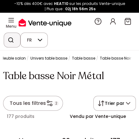
-10% dès 400€ avec
HEAT10
sur les produits Vente-unique
Plus que :
02j
18h
56m
25s
Menu
FR
Meuble salon
Univers table basse
Table basse
Table basse Noir Mét
Table basse Noir Métal
Tous les filtres
Trier par
2
177 produits
Vendu par Vente-unique