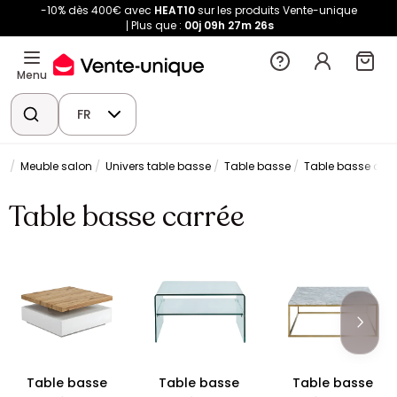
-10% dès 400€ avec
HEAT10
sur les produits Vente-unique
Plus que :
00j
09h
27m
26s
Menu
FR
ée
Meuble salon
Univers table basse
Table basse
Table basse carr
Table basse carrée
Table basse
Table basse
Table basse