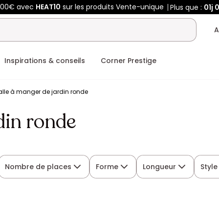
400€ avec
HEAT10
sur les produits Vente-unique
Plus que :
01j
0
A
Inspirations & conseils
Corner Prestige
alle à manger de jardin ronde
din ronde
Nombre de places
Forme
Longueur
Style