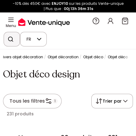
-10% dès 450€ avec
ENJOY10
sur les produits Vente-unique
Plus que :
00j
13h
36m
31s
Menu
FR
Univers objet décoration
Objet décoration
Objet déco
Objet déco des
Objet déco design
Tous les filtres
Trier par
1
231 produits