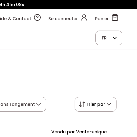
14h
41m
07s
ide & Contact
Se connecter
Panier
FR
sans rangement
Trier par
Vendu par Vente-unique