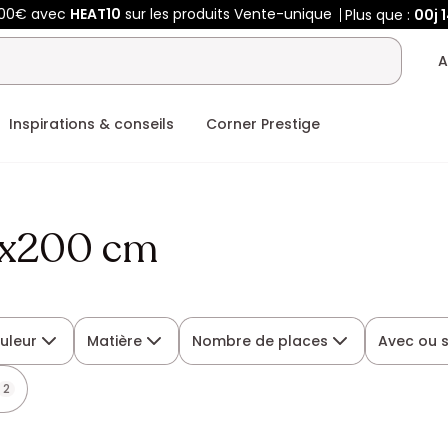
400€ avec
HEAT10
sur les produits Vente-unique
Plus que :
00j
A
Inspirations & conseils
Corner Prestige
0x200 cm
uleur
Matière
Nombre de places
Avec ou 
2