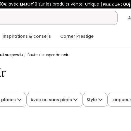
450€ avec
ENJOY10
sur les produits Vente-unique
Plus que :
00j
A
Inspirations & conseils
Corner Prestige
uil suspendu
Fauteuil suspendu noir
ir
 places
Avec ou sans pieds
Style
Longueu