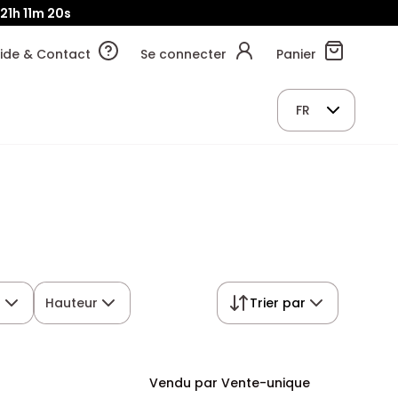
21h
11m
19s
ide & Contact
Se connecter
Panier
FR
r
Hauteur
Trier par
Vendu par Vente-unique