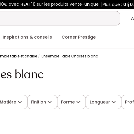
400€ avec
HEAT10
sur les produits Vente-unique
Plus que :
01j
0
A
Inspirations & conseils
Corner Prestige
mble table et chaise
Ensemble Table Chaises blanc
es blanc
Matière
Finition
Forme
Longueur
Pro