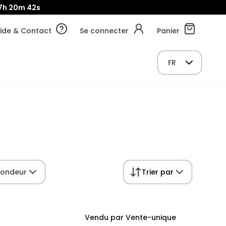
7h
20m
41s
ide & Contact
Se connecter
Panier
FR
fondeur
Trier par
Vendu par Vente-unique