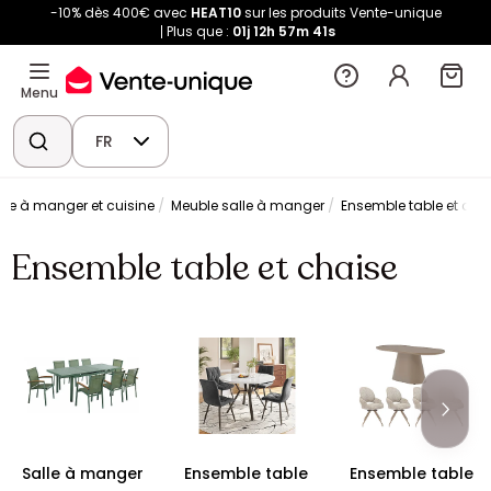
-10% dès 400€ avec
HEAT10
sur les produits Vente-unique
Plus que :
01j
12h
57m
40s
Menu
FR
lle à manger et cuisine
Meuble salle à manger
Ensemble table et cha
Ensemble table et chaise
Salle à manger
Ensemble table
Ensemble table