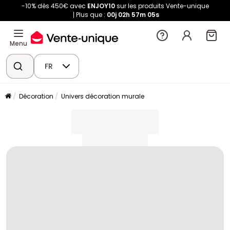
-10% dès 450€ avec
ENJOY10
sur les produits Vente-unique
Plus que :
00j
02h
57m
05s
Menu
FR
Décoration
Univers décoration murale
placeholder
placeholder