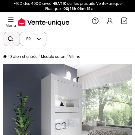
-10% dès 400€ avec
HEAT10
sur les produits Vente-unique
Plus que :
00j
15h
06m
51s
Menu
FR
Salon et entrée
Meuble salon
Vitrine