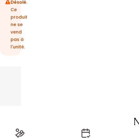
Désolé.
Ce
produit
ne se
vend
pas à
l'unité.
N