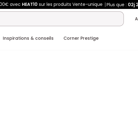
400€ avec
HEAT10
sur les produits Vente-unique
Plus que :
02j
A
Inspirations & conseils
Corner Prestige