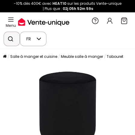
-10% dès 400€ avec
HEAT10
sur les produits Vente-unique
Plus que :
02j
05h
52m
59s
Menu
FR
Salle à manger et cuisine
Meuble salle à manger
Tabouret