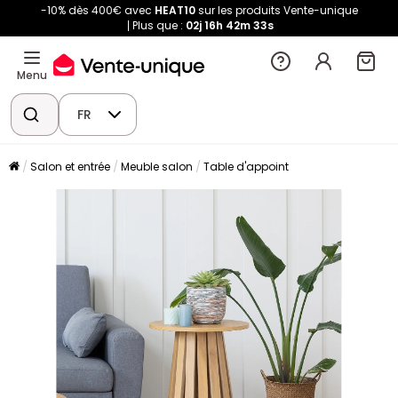
-10% dès 400€ avec
HEAT10
sur les produits Vente-unique
Plus que :
02j
16h
42m
33s
Menu
FR
Salon et entrée
Meuble salon
Table d'appoint