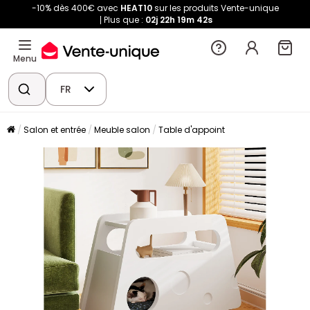
-10% dès 400€ avec
HEAT10
sur les produits Vente-unique
Plus que :
02j
22h
19m
42s
Menu
FR
Salon et entrée
Meuble salon
Table d'appoint