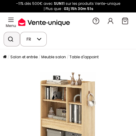
-11% dès 500€ avec
SUN11
sur les produits Vente-unique
Plus que :
03j
15h
30m
50s
Menu
FR
Salon et entrée
Meuble salon
Table d'appoint