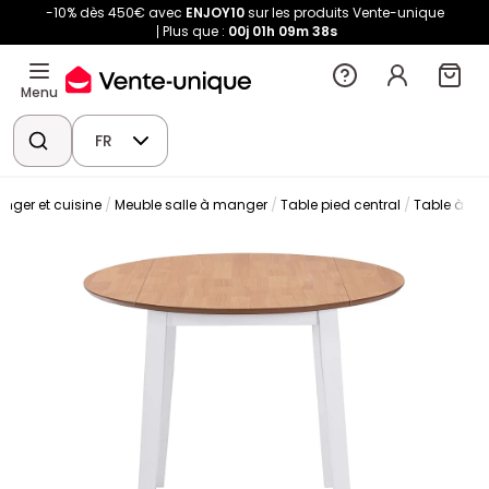
-10% dès 450€ avec
ENJOY10
sur les produits Vente-unique
Plus que :
00j
01h
09m
37s
Menu
FR
nger et cuisine
Meuble salle à manger
Table pied central
Table à m