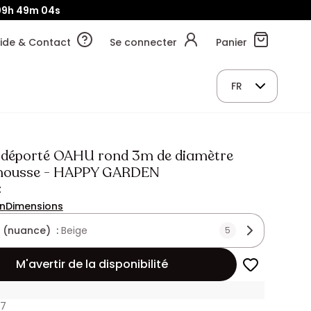
09h
49m
03s
ide & Contact
Se connecter
Panier
FR
 déporté OAHU rond 3m de diamètre
 housse - HAPPY GARDEN
€
on
Dimensions
 (nuance) :
Beige
5
M'avertir de la disponibilité
57