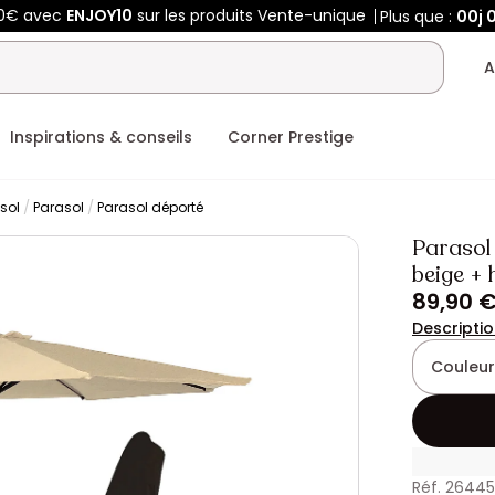
50€ avec
ENJOY10
sur les produits Vente-unique
Plus que :
00j
A
Inspirations & conseils
Corner Prestige
sol
Parasol
Parasol déporté
Parasol
beige +
89,90 
Descripti
Couleur
Réf. 2644